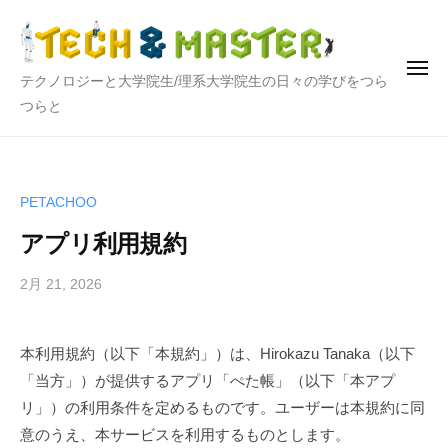
テ
ー
コ
ク
ン
ノ
テ
ロ
メ
テ
テクノロジーと大学院生/理系大学院生の日々の学びをつら
ニ
ン
ジ
ュ
ク
つらと
ー
ー
ツ
ノ
と
へ
ロ
大
ス
ジ
学
キ
PETACHOO
院
ー
ッ
アプリ利用規約
生
と
プ
大
2月 21, 2026
b
学
y
院
h
本利用規約（以下「本規約」）は、Hirokazu Tanaka（以下
i
生
「当方」）が提供するアプリ「ぺた帳」（以下「本アプ
r
o
リ」）の利用条件を定めるものです。ユーザーは本規約に同
意のうえ、本サービスを利用するものとします。