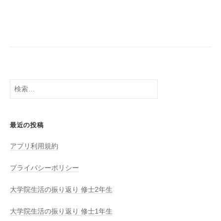
ナ
ビ
ゲ
ー
シ
ョ
検
ン
索:
最近の投稿
アプリ利用規約
プライバシーポリシー
大学院生活の振り返り 修士2年生
大学院生活の振り返り 修士1年生