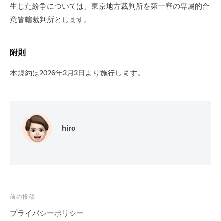
生じた紛争については、東京地方裁判所を第一審の専属的合
意管轄裁判所とします。
附則
本規約は2026年3月3日より施行します。
hiro
投
前の投稿
稿
プライバシーポリシー