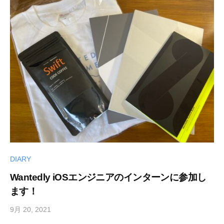
DIARY
Wantedly iOSエンジニアのインターンに参加し
ます！
9月 20, 2021
b
y