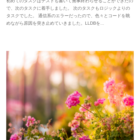
初めてのタスクはテストも書いて無事終わらせることができたの
h
で、次のタスクに着手しました。 次のタスクもロジックよりの
i
タスクでした。 通信系のエラーだったので、色々とコードを眺
r
めながら原因を突き止めていきました。LLDBを...
o