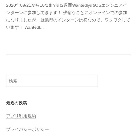
2020年09/21から10/1までの2週間WantedlyのiOSエンジニアイ
h
ンターンに参加してきます！ 残念なことにオンラインでの参加
i
になりましたが、就業型のインターンは初なので、ワクワクして
r
います！ Wantedl...
o
検
索:
最近の投稿
アプリ利用規約
プライバシーポリシー