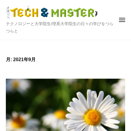
テ
ー
コ
ク
ン
ノ
テ
ロ
メ
テ
テクノロジーと大学院生/理系大学院生の日々の学びをつら
ニ
ン
ジ
ュ
ク
つらと
ー
ー
ツ
ノ
と
へ
ロ
大
ス
ジ
学
キ
月:
2021年9月
院
ー
ッ
生
と
プ
大
学
院
生