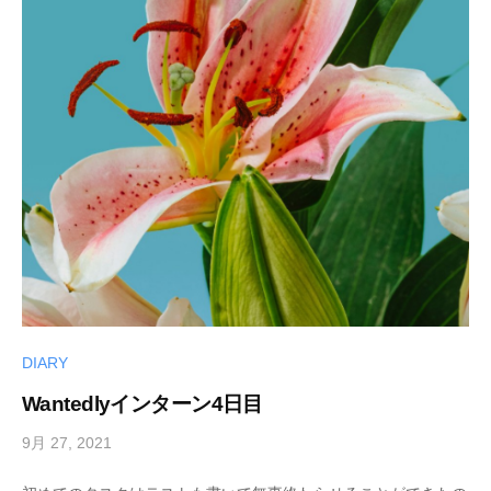
DIARY
Wantedlyインターン4日目
9月 27, 2021
b
y