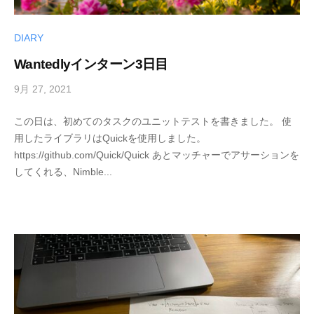
DIARY
Wantedlyインターン3日目
9月 27, 2021
b
y
この日は、初めてのタスクのユニットテストを書きました。 使
h
用したライブラリはQuickを使用しました。
i
https://github.com/Quick/Quick あとマッチャーでアサーションを
r
してくれる、Nimble...
o