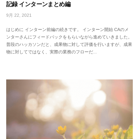
記録 インターンまとめ編
9月 22, 2021
b
y
はじめに インターン前編の続きです。 インターン開始 CAのメ
h
ンターさんにフィードバックをもらいながら進めていきました。
i
普段のハッカソンだと、成果物に対して評価を行いますが、成果
r
物に対してではなく、実際の業務のフローだ...
o