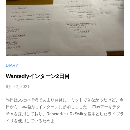
DIARY
Wantedlyインターン2日目
9月 22, 2021
b
y
昨日は入社の準備であまり開発にコミットできなかったけど、今
h
日から、本格的にインターンに参加しました！ Fluxアーキテク
i
チャを採用しており、ReactorKit＋RxSwiftを基本としたライブラ
r
イリを使用しているためま...
o