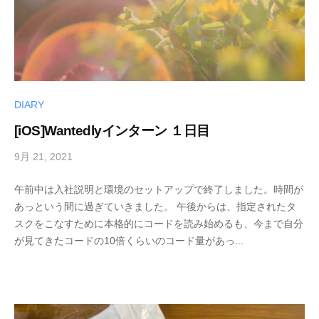
DIARY
[iOS]Wantedlyインターン １日目
9月 21, 2021
b
y
午前中は入社説明と環境のセットアップで終了しました。時間が
h
あっという間に過ぎていきました。 午後からは、指定されたタ
i
スクをこなすために本格的にコードを読み始めるも、今まで自分
r
が見てきたコードの10倍くらいのコード量があっ...
o