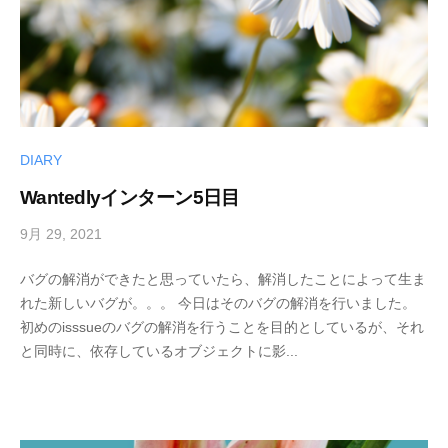
DIARY
Wantedlyインターン5日目
9月 29, 2021
b
y
バグの解消ができたと思っていたら、解消したことによって生ま
h
れた新しいバグが。。。 今日はそのバグの解消を行いました。
i
初めのisssueのバグの解消を行うことを目的としているが、それ
r
と同時に、依存しているオブジェクトに影...
o