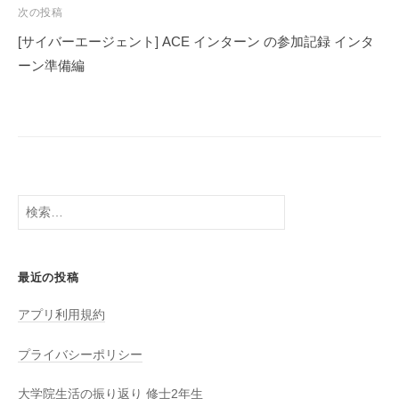
ビ
次の投稿
ゲ
[サイバーエージェント] ACE インターン の参加記録 インタ
ー
ーン準備編
シ
ョ
ン
検
索:
最近の投稿
アプリ利用規約
プライバシーポリシー
大学院生活の振り返り 修士2年生