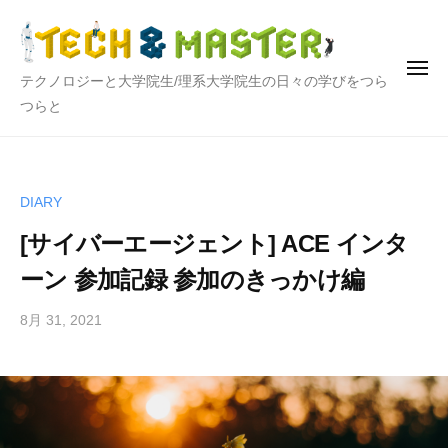
テ
ー
コ
ク
ン
ノ
テ
ロ
メ
テ
テクノロジーと大学院生/理系大学院生の日々の学びをつら
ニ
ン
ジ
ュ
ク
つらと
ー
ー
ツ
ノ
と
へ
ロ
大
ス
ジ
学
キ
DIARY
院
ー
ッ
[サイバーエージェント] ACE インタ
生
と
プ
大
ーン 参加記録 参加のきっかけ編
学
8月 31, 2021
b
院
y
生
h
i
r
o