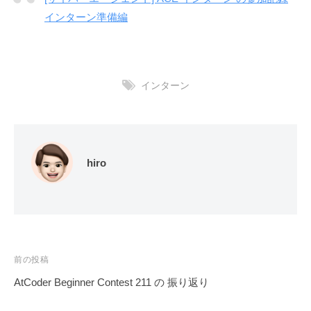
インターン準備編
インターン
hiro
投
前の投稿
稿
AtCoder Beginner Contest 211 の 振り返り
ナ